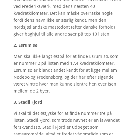
ved Frederiksværk, med dens næsten 40
kvadratkilometer. Det kan måske overraske nogle
fordi dens navn ikke er særlig kendt, men den
nordsjællandske mastodont (efter danske forhold)
giver baghjul til alle andre søer på top 10 listen.
2. Esrum sø
Man skal ikke langt østpå for at finde Esrum sø, som
er nummer 2 på listen med 17,4 kvadratkilometer.
Esrum sø er blandt andet kendt for at ligge mellem
Nødebo og Fredensborg, og der har efter sigende
været vintre hvor man kunne slentre hen over isen
mellem de 2 byer.
3. Stadil Fjord
Vi skal til det østjyske for at finde nummer tre på
listen, Stadil Fjord, som trods navnet er en lavvandet
ferskvandssø. Stadil Fjord er udpeget som
ramsarområde, altså et fredet vådområde som er