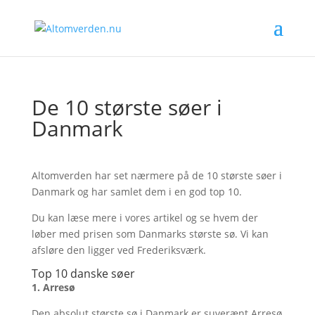
Læs mere
Okay, mange tak!
De 10 største søer i
Danmark
Altomverden har set nærmere på de 10 største søer i
Danmark og har samlet dem i en god top 10.
Du kan læse mere i vores artikel og se hvem der
løber med prisen som Danmarks største sø. Vi kan
afsløre den ligger ved Frederiksværk.
Top 10 danske søer
1. Arresø
Den absolut største sø i Danmark er suverænt Arresø