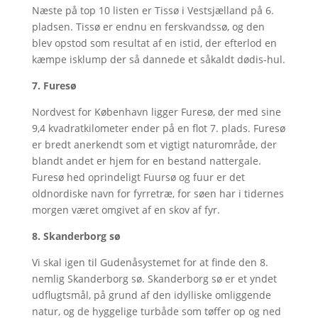
Næste på top 10 listen er Tissø i Vestsjælland på 6.
pladsen. Tissø er endnu en ferskvandssø, og den
blev opstod som resultat af en istid, der efterlod en
kæmpe isklump der så dannede et såkaldt dødis-hul.
7. Furesø
Nordvest for København ligger Furesø, der med sine
9,4 kvadratkilometer ender på en flot 7. plads. Furesø
er bredt anerkendt som et vigtigt naturområde, der
blandt andet er hjem for en bestand nattergale.
Furesø hed oprindeligt Fuursø og fuur er det
oldnordiske navn for fyrretræ, for søen har i tidernes
morgen været omgivet af en skov af fyr.
8. Skanderborg sø
Vi skal igen til Gudenåsystemet for at finde den 8.
nemlig Skanderborg sø. Skanderborg sø er et yndet
udflugtsmål, på grund af den idylliske omliggende
natur, og de hyggelige turbåde som tøffer op og ned