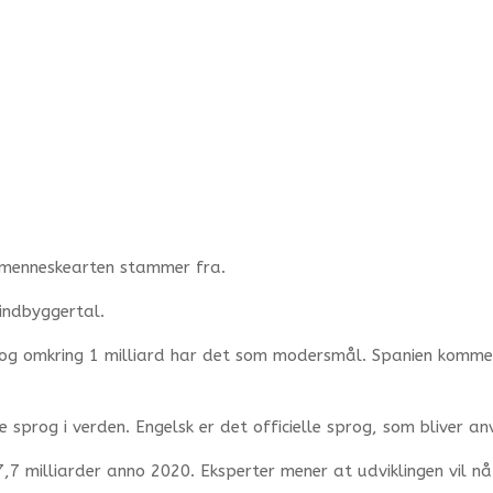
or menneskearten stammer fra.
 indbyggertal.
g og omkring 1 milliard har det som modersmål. Spanien komme
e sprog i verden. Engelsk er det officielle sprog, som bliver an
,7 milliarder anno 2020. Eksperter mener at udviklingen vil n