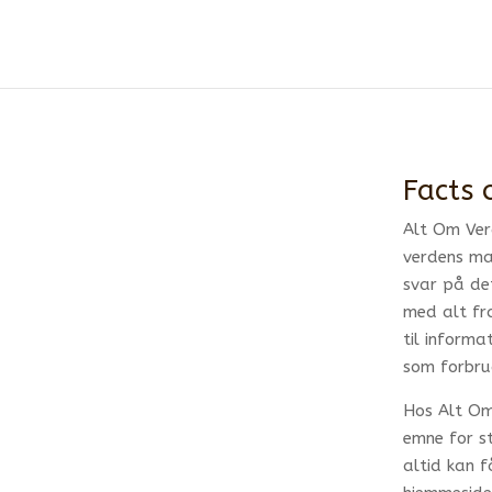
Læs mere
Okay, mange tak!
Facts 
Alt Om Ver
verdens man
svar på de
med alt fra
til informa
som forbru
Hos Alt Om 
emne for st
altid kan 