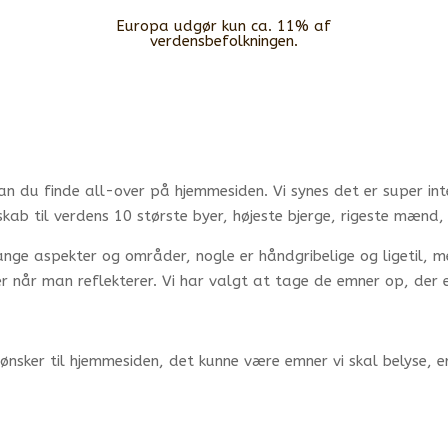
Europa udgør kun ca. 11% af
verdensbefolkningen.
t kan du finde all-over på hjemmesiden. Vi synes det er super i
ab til verdens 10 største byer, højeste bjerge, rigeste mænd, e
nge aspekter og områder, nogle er håndgribelige og ligetil, m
 når man reflekterer. Vi har valgt at tage de emner op, der 
sker til hjemmesiden, det kunne være emner vi skal belyse, e